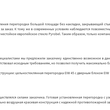
вления перегородки большой площади без накладки, закрывающей сты
 за заказ. К тому же в современных условиях наблюдаются повсеместн
гнестойкое европейское стекло Pyrobel. Таким образом, только компа
специалистами мы предложили заказчику единственно возможное в дан
ветствовал исходным требованиям, но позволил получить максимально б
трукции: цельностеклянная перегородка EIW 45 с дверным блоком EIW 
уществлялся силами заказчика. Готовая установленная перегородка с 
ально воздушная красивая конструкция с надежной противопожарной за