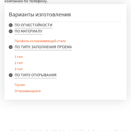
компании по телефону.
Варианты изготовления
ПО ОГНЕСТОЙКОСТИ
ПО МАТЕРИАЛУ
E 15
E 30
Профиль из нержавеющей стали
E 90
ПО ТИПУ ЗАПОЛНЕНИЯ ПРОЕМА
1 тип
2 тип
3 тип
ПО ТИПУ ОТКРЫВАНИЯ
Глухие
Открывающиеся