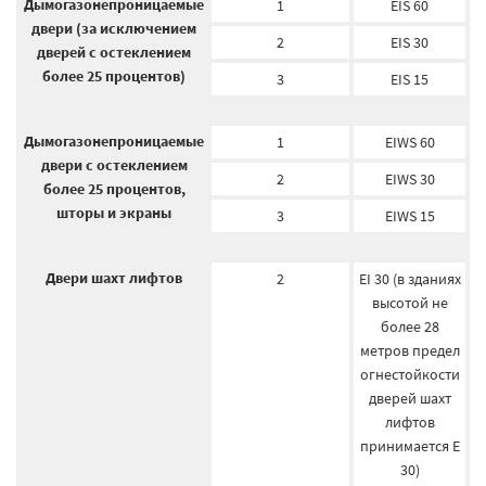
Дымогазонепроницаемые
1
EIS 60
двери (за исключением
2
EIS 30
дверей с остеклением
более 25 процентов)
3
EIS 15
Дымогазонепроницаемые
1
EIWS 60
двери с остеклением
2
EIWS 30
более 25 процентов,
шторы и экраны
3
EIWS 15
Двери шахт лифтов
2
EI 30 (в зданиях
высотой не
более 28
метров предел
огнестойкости
дверей шахт
лифтов
принимается E
30)