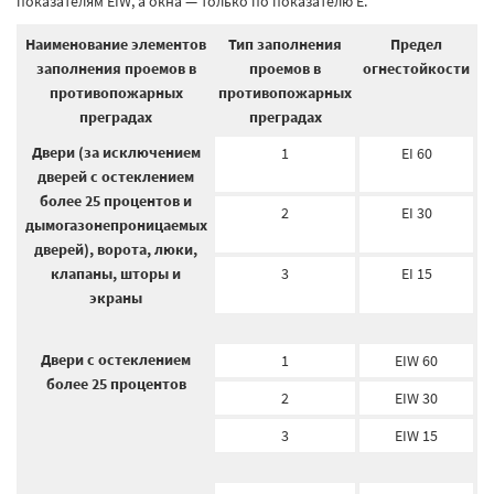
показателям EIW, а окна — только по показателю E.
Наименование элементов
Тип заполнения
Предел
заполнения проемов в
проемов в
огнестойкости
противопожарных
противопожарных
преградах
преградах
Двери (за исключением
1
EI 60
дверей с остеклением
более 25 процентов и
2
EI 30
дымогазонепроницаемых
дверей), ворота, люки,
клапаны, шторы и
3
EI 15
экраны
Двери с остеклением
1
EIW 60
более 25 процентов
2
EIW 30
3
EIW 15