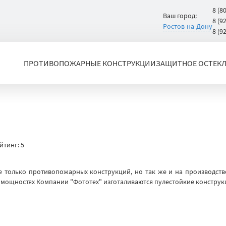
8 (8
Ваш город:
8 (9
Ростов-на-Дону
8 (9
ПРОТИВОПОЖАРНЫЕ КОНСТРУКЦИИ
ЗАЩИТНОЕ ОСТЕК
йтинг:
5
е только противопожарных конструкций, но так же и на производст
 мощностях Компании "Фототех" изготаливаются пулестойкие констру