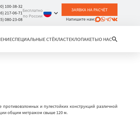
00) 100-38-32
ЗАЯВКА НА РАСЧЁТ
Бесплатно
26) 217-06-71
по России
Напишите нам:
25) 080-23-08
ЛЕНИЕ
СПЕЦИАЛЬНЫЕ СТЁКЛА
СТЕКЛОПАКЕТЫ
О НАС
ве противовзломных и пулестойких конструкций различной
кции общим метражом свыше 120 м.