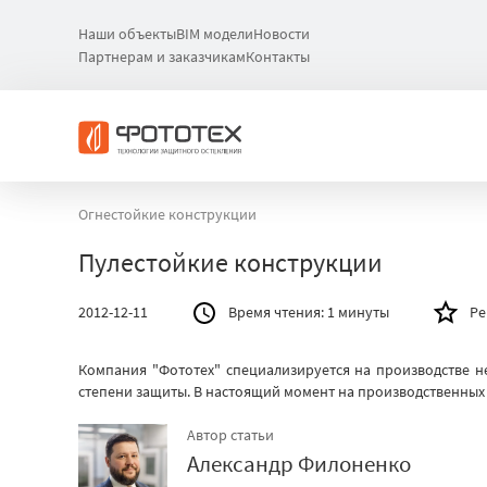
Наши объекты
BIM модели
Новости
Партнерам и заказчикам
Контакты
Огнестойкие конструкции
Пулестойкие конструкции
2012-12-11
Время чтения:
1 минуты
Ре
Компания "Фототех" специализируется на производстве н
степени защиты. В настоящий момент на производственных
Автор статьи
Александр Филоненко