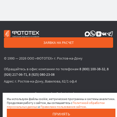
ЗАЯВКА НА РАСЧЕТ
© 1990 — 2026 ООО «ФОТОТЕХ» г. Ростов-на-Дону
Обращайтесь в офис компании по телефонам
8 (800) 100-38-32
,
8
(926) 217-06-71
,
8 (925) 080-23-08
Адрес:
г. Ростов-на-Дону, Вавилова, 62/1 оф.4
или по электронной почте
sales@phototech.ru
Мы используем файлы cookie, метрические программы и системы аналитики.
Продолжая работу с сайтом, вы соглашаетесь с
Политикой обработки
Политика конфиденциальности
,
Согласие на обработку
персональных данных
и
Правилами пользования сайтом.
персональных данных
,
Согласие на получение рекламных
ПРИНЯТЬ
материалов